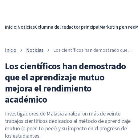
Inicio
|
Noticias
Columna del redactor principal
Marketing en red
M
Inicio
Noticias
Los científicos han demostrado que el
aprendizaje mutuo mejora el
Los científicos han demostrado
rendimiento académico
que el aprendizaje mutuo
mejora el rendimiento
académico
Investigadores de Malasia analizaron más de veinte
trabajos científicos dedicados al método de aprendizaje
mutuo (o peer-to-peer) y su impacto en el progreso de
los estudiantes.