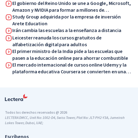
El gobierno del Reino Unido se une a Google, Microsoft,
Amazon y NVIDIA para formar a millones de
trabajadores en habilidades de IA
Study Group adquirida por la empresa de inversión
Arete Education
Irán cambia las escuelas a la enseñanza a distancia
Leicester reanuda los cursos gratuitos de
alfabetización digital para adultos
El primer ministro de la India pide a las escuelas que
pasen a la educación online para ahorrar combustible
El mercado internacional de cursos online Udemy y la
plataforma educativa Coursera se convierten en una
sola empresa
Todos los derechos reservados @ 2026
LECTERA DMCC, Unit No: 1002-D4, Swiss Tower, Plot No: JLT-PH2-Y3A, Jumeirah
Lakes Tower, Dubai, UAE;
Escríbenos