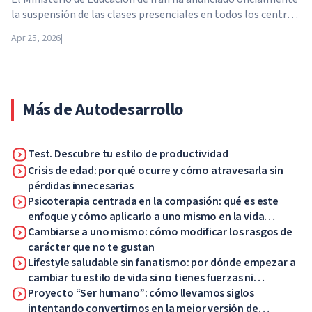
la suspensión de las clases presenciales en todos los centros
educativos del país. A partir del 21 de abril, las escuelas,
Apr 25, 2026
|
colegios y universidades pasan a la enseñanza a distancia por
tiempo indefinido, hasta nuevo aviso de las autoridades.
Más de Autodesarrollo
Test. Descubre tu estilo de productividad
Crisis de edad: por qué ocurre y cómo atravesarla sin
pérdidas innecesarias
Psicoterapia centrada en la compasión: qué es este
enfoque y cómo aplicarlo a uno mismo en la vida
cotidiana
Cambiarse a uno mismo: cómo modificar los rasgos de
carácter que no te gustan
Lifestyle saludable sin fanatismo: por dónde empezar a
cambiar tu estilo de vida si no tienes fuerzas ni
motivación
Proyecto “Ser humano”: cómo llevamos siglos
intentando convertirnos en la mejor versión de