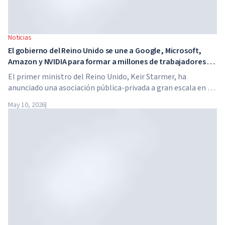
Noticias
El gobierno del Reino Unido se une a Google, Microsoft,
Amazon y NVIDIA para formar a millones de trabajadores en
habilidades de IA
El primer ministro del Reino Unido, Keir Starmer, ha
anunciado una asociación pública-privada a gran escala en el
ámbito de la inteligencia artificial. Google, Microsoft,
May 10, 2026
|
Amazon y NVIDIA, junto con el gobierno, lanzan un
programa de formación en habilidades de IA para 7,5
millones de trabajadores británicos.