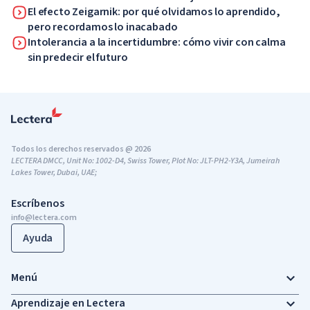
nosotros mismos
El efecto Zeigarnik: por qué olvidamos lo aprendido,
pero recordamos lo inacabado
Intolerancia a la incertidumbre: cómo vivir con calma
sin predecir el futuro
Todos los derechos reservados @ 2026
LECTERA DMCC, Unit No: 1002-D4, Swiss Tower, Plot No: JLT-PH2-Y3A, Jumeirah
Lakes Tower, Dubai, UAE;
Escríbenos
info@lectera.com
Ayuda
Menú
Aprendizaje en Lectera