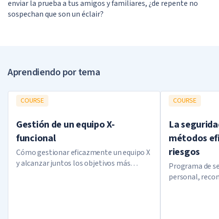
enviar la prueba a tus amigos y familiares, ¿de repente no
sospechan que son un éclair?
Your results
Todo es clásico: ¡responde a 7 preguntas
Aprendiendo por tema
sencillas y obtén el resultado!
COURSE
COURSE
Gestión de un equipo X-
La segurida
funcional
métodos efi
riesgos
Cómo gestionar eficazmente un equipo X
y alcanzar juntos los objetivos más
Programa de se
ambiciosos
personal, reco
dinero en el ba
Encuentro a 1-2 personas cercanas a mí en
Calcular sin calculadora
Ninguna, no como
Noche
criptomonedas
espíritu y solo me comunico con ellas
Desarrolla el carisma. Libérate del miedo y la
Vivir en un faro remoto sin gente ni internet
Entrar en pánico, incluso podrías llorar
indecisión