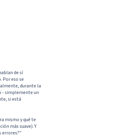
hablan de sí
. Por eso se
ealmente, durante la
vo - simplemente un
te, si está
ora mismo y qué te
ción más suave). Y
s errores?"