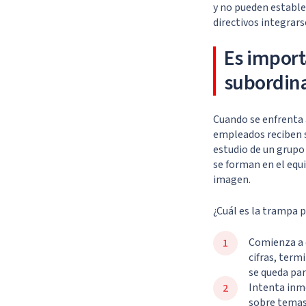
y no pueden establ
directivos integrars
Es import
subordin
Cuando se enfrenta 
empleados reciben s
estudio de un grupo
se forman en el equ
imagen.
¿Cuál es la trampa 
Comienza a 
cifras, term
se queda pa
Intenta inm
sobre temas 