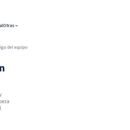
al
Otras
igo del equipo
in
y
abeza
l