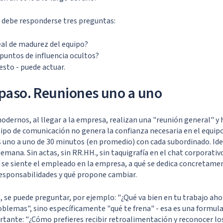
s, debe responderse tres preguntas:
real de madurez del equipo?
puntos de influencia ocultos?
esto - puede actuar.
paso. Reuniones uno a uno
odernos, al llegar a la empresa, realizan una "reunión general" y 
ipo de comunicación no genera la confianza necesaria en el equipo
 uno a uno de 30 minutos (en promedio) con cada subordinado. Id
emana. Sin actas, sin RR.HH., sin taquigrafía en el chat corporati
se siente el empleado en la empresa, a qué se dedica concretamen
responsabilidades y qué propone cambiar.
, se puede preguntar, por ejemplo: "¿Qué va bien en tu trabajo ah
oblemas", sino específicamente "qué te frena" - esa es una formula
tante: "¿Cómo prefieres recibir retroalimentación y reconocer lo