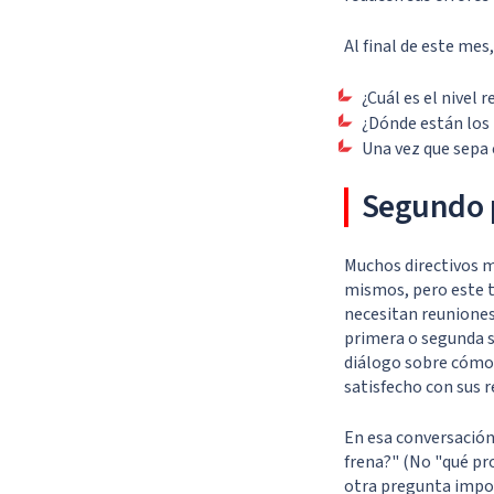
Al final de este me
¿Cuál es el nivel 
¿Dónde están los 
Una vez que sepa 
Segundo 
Muchos directivos m
mismos, pero este t
necesitan reuniones
primera o segunda s
diálogo sobre cómo 
satisfecho con sus 
En esa conversación
frena?" (No "qué pr
otra pregunta impor