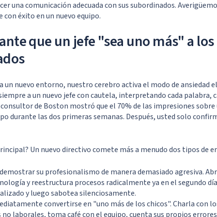
ecer una comunicación adecuada con sus subordinados. Averigüem
e con éxito en un nuevo equipo.
ante que un jefe "sea uno más" a los 
ados
a un nuevo entorno, nuestro cerebro activa el modo de ansiedad e
iempre a un nuevo jefe con cautela, interpretando cada palabra, 
 consultor de Boston mostró que el 70% de las impresiones sobre 
ipo durante las dos primeras semanas. Después, usted solo confir
principal? Un nuevo directivo comete más a menudo dos tipos de er
demostrar su profesionalismo de manera demasiado agresiva. Ab
inología y reestructura procesos radicalmente ya en el segundo día
ralizado y luego sabotea silenciosamente.
ediatamente convertirse en "uno más de los chicos". Charla con l
no laborales, toma café con el equipo, cuenta sus propios errores 