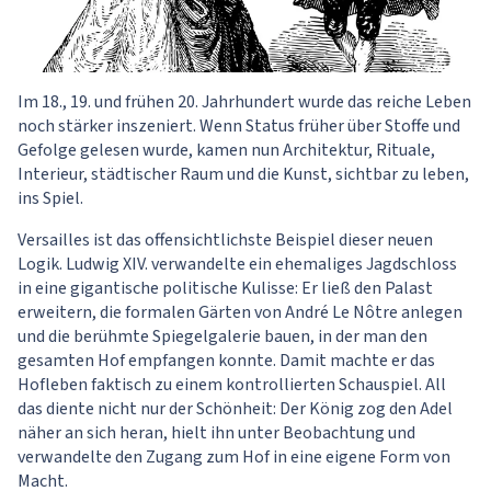
Im 18., 19. und frühen 20. Jahrhundert wurde das reiche Leben
noch stärker inszeniert. Wenn Status früher über Stoffe und
Gefolge gelesen wurde, kamen nun Architektur, Rituale,
Interieur, städtischer Raum und die Kunst, sichtbar zu leben,
ins Spiel.
Versailles ist das offensichtlichste Beispiel dieser neuen
Logik. Ludwig XIV. verwandelte ein ehemaliges Jagdschloss
in eine gigantische politische Kulisse: Er ließ den Palast
erweitern, die formalen Gärten von André Le Nôtre anlegen
und die berühmte Spiegelgalerie bauen, in der man den
gesamten Hof empfangen konnte. Damit machte er das
Hofleben faktisch zu einem kontrollierten Schauspiel. All
das diente nicht nur der Schönheit: Der König zog den Adel
näher an sich heran, hielt ihn unter Beobachtung und
verwandelte den Zugang zum Hof in eine eigene Form von
Macht.