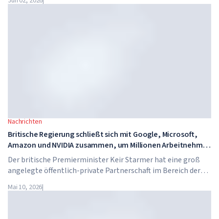
Jun 02, 2026
|
Die Schule hat keine traditionellen Lehrer, keine
Hausaufgaben, und die Schulgebühren betragen bis zu 65.000
Dollar pro Jahr.
Nachrichten
Britische Regierung schließt sich mit Google, Microsoft,
Amazon und NVIDIA zusammen, um Millionen Arbeitnehmer
in KI-Kompetenzen zu schulen
Der britische Premierminister Keir Starmer hat eine groß
angelegte öffentlich-private Partnerschaft im Bereich der
künstlichen Intelligenz angekündigt. Google, Microsoft,
Mai 10, 2026
|
Amazon und NVIDIA starten gemeinsam mit der Regierung
ein Programm zur Vermittlung von KI-Kompetenzen für 7,5
Millionen britische Arbeitnehmer.