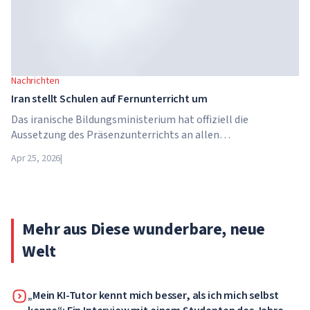
Nachrichten
Iran stellt Schulen auf Fernunterricht um
Das iranische Bildungsministerium hat offiziell die
Aussetzung des Präsenzunterrichts an allen
Bildungseinrichtungen des Landes bekannt gegeben. Ab dem
Apr 25, 2026
|
21. April wechseln Schulen, Hochschulen und Universitäten
für unbestimmte Zeit – bis auf weiteres – in den
Fernunterricht.
Mehr aus Diese wunderbare, neue
Welt
„Mein KI-Tutor kennt mich besser, als ich mich selbst