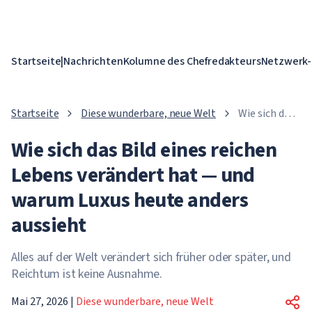
Startseite
|
Nachrichten
Kolumne des Chefredakteurs
Netzwerk-
Startseite
Diese wunderbare, neue Welt
Wie sich das
Bild eines
Wie sich das Bild eines reichen
reichen
Lebens
Lebens verändert hat — und
verändert
hat — und
warum Luxus heute anders
warum Luxus
aussieht
heute anders
aussieht
Alles auf der Welt verändert sich früher oder später, und
Reichtum ist keine Ausnahme.
Mai 27, 2026
|
Diese wunderbare, neue Welt