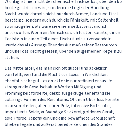
Wichtig ist hier nicht der chemische Trick selbst, über den bis
heute gestritten wird, sondern die Logik der Handlung:
Macht wurde damals nicht nur durch Armee, Land und Titel
bestätigt, sondern auch durch die Fähigkeit, mit Seltenheit
so umzugehen, als wäre sie einem selbstverständlich
unterworfen. Wenn ein Mensch es sich leisten konnte, einen
Edelstein in einen Teil eines Tischrituals zu verwandeln,
wurde das als Aussage über das Ausmaß seiner Ressourcen
und über das Recht gelesen, über den allgemeinen Regeln zu
stehen.
Das Mittelalter, das man sich oft düster und asketisch
vorstellt, verstand die Macht des Luxus in Wirklichkeit
ebenfalls sehr gut - es drückte sie nur raffinierter aus. Je
strenger die Gesellschaft in Worten Mäßigung und
Frömmigkeit forderte, desto ausgeklügelter erfand sie
zulässige Formen des Reichtums. Offenen Überfluss konnte
man verurteilen, aber teurer Pelz, intensive Farbstoffe,
importierte Seide, aufwendige Stickerei, goldenes Gerät,
edle Pferde, Jagdfalken und eine bewaffnete Gefolgschaft
blieben legale und äußerst beredte Zeichen des Standes.