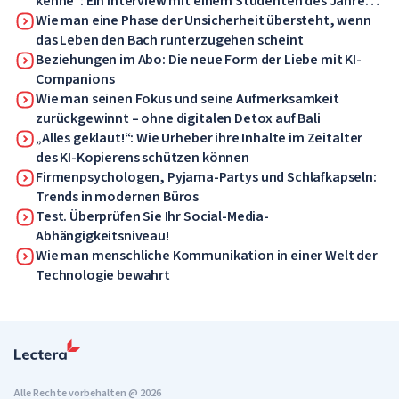
kenne“: Ein Interview mit einem Studenten des Jahres
2076
Wie man eine Phase der Unsicherheit übersteht, wenn
das Leben den Bach runterzugehen scheint
Beziehungen im Abo: Die neue Form der Liebe mit KI-
Companions
Wie man seinen Fokus und seine Aufmerksamkeit
zurückgewinnt – ohne digitalen Detox auf Bali
„Alles geklaut!“: Wie Urheber ihre Inhalte im Zeitalter
des KI-Kopierens schützen können
Firmenpsychologen, Pyjama-Partys und Schlafkapseln:
Trends in modernen Büros
Test. Überprüfen Sie Ihr Social-Media-
Abhängigkeitsniveau!
Wie man menschliche Kommunikation in einer Welt der
Technologie bewahrt
Alle Rechte vorbehalten @ 2026