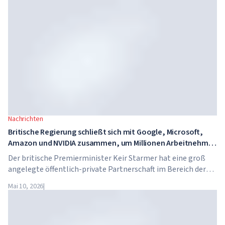
Hausaufgaben, und die Schulgebühren betragen bis zu 65.000
Dollar pro Jahr.
Nachrichten
Britische Regierung schließt sich mit Google, Microsoft,
Amazon und NVIDIA zusammen, um Millionen Arbeitnehmer
in KI-Kompetenzen zu schulen
Der britische Premierminister Keir Starmer hat eine groß
angelegte öffentlich-private Partnerschaft im Bereich der
künstlichen Intelligenz angekündigt. Google, Microsoft,
Mai 10, 2026
|
Amazon und NVIDIA starten gemeinsam mit der Regierung
ein Programm zur Vermittlung von KI-Kompetenzen für 7,5
Millionen britische Arbeitnehmer.