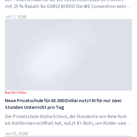
mit 25 % Rabatt für EARLY BIRDS! Die WE Convention kehrt
bereits zum vierten Mal nach Dubai zurück. Am 28. und 29.
Jul 17, 2026
|
November 2026 findet das Forum im...
Nachrichten
Neue Privatschule für 65.000 Dollar nutzt KI für nur zwei
Stunden Unterricht pro Tag
Die Privatschule Alpha School, die Standorte von New York
bis Kalifornien eröffnet hat, nutzt KI-Bots, um Kinder zwei
Stunden pro Tag in akademischen Fächern zu unterrichten.
Jun 02, 2026
|
Die Schule hat keine traditionellen Lehrer, keine