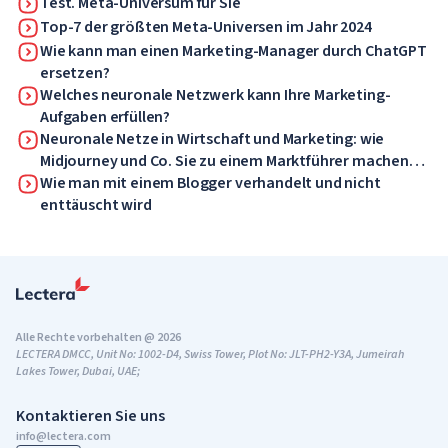
Test. Meta-Universum für Sie
Top-7 der größten Meta-Universen im Jahr 2024
Wie kann man einen Marketing-Manager durch ChatGPT
ersetzen?
Welches neuronale Netzwerk kann Ihre Marketing-
Aufgaben erfüllen?
Neuronale Netze in Wirtschaft und Marketing: wie
Midjourney und Co. Sie zu einem Marktführer machen
können
Wie man mit einem Blogger verhandelt und nicht
enttäuscht wird
Alle Rechte vorbehalten @ 2026
LECTERA DMCC, Unit No: 1002-D4, Swiss Tower, Plot No: JLT-PH2-Y3A, Jumeirah
Lakes Tower, Dubai, UAE;
Kontaktieren Sie uns
info@lectera.com