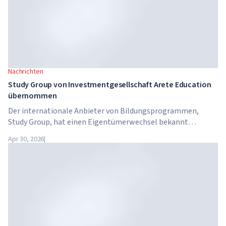
Nachrichten
Study Group von Investmentgesellschaft Arete Education
übernommen
Der internationale Anbieter von Bildungsprogrammen,
Study Group, hat einen Eigentümerwechsel bekannt
gegeben. Das Unternehmen wurde von Arete Education
Apr 30, 2026
|
übernommen – einer Investmentstruktur im
Hochschulsektor, die von Global University Systems (GUS)
und der US-amerikanischen Private-Equity-Gesellschaft
Brightstar Capital Partners gegründet wurde.