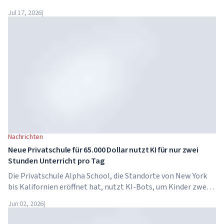
bereits zum vierten Mal nach Dubai zurück. Am 28. und 29.
Jul 17, 2026
|
November 2026 findet das Forum im...
Nachrichten
Neue Privatschule für 65.000 Dollar nutzt KI für nur zwei
Stunden Unterricht pro Tag
Die Privatschule Alpha School, die Standorte von New York
bis Kalifornien eröffnet hat, nutzt KI-Bots, um Kinder zwei
Stunden pro Tag in akademischen Fächern zu unterrichten.
Jun 02, 2026
|
Die Schule hat keine traditionellen Lehrer, keine
Hausaufgaben, und die Schulgebühren betragen bis zu 65.000