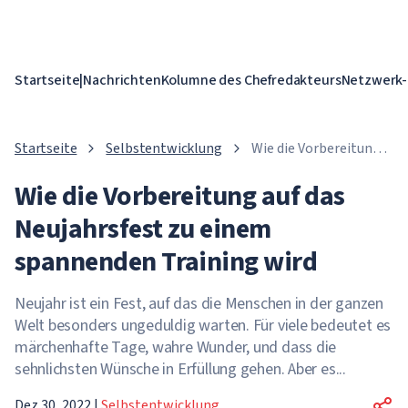
Startseite
|
Nachrichten
Kolumne des Chefredakteurs
Netzwerk-
Startseite
Selbstentwicklung
Wie die Vorbereitung
auf das Neujahrsfest
Wie die Vorbereitung auf das
zu einem spannenden
Training wird
Neujahrsfest zu einem
spannenden Training wird
Neujahr ist ein Fest, auf das die Menschen in der ganzen
Welt besonders ungeduldig warten. Für viele bedeutet es
märchenhafte Tage, wahre Wunder, und dass die
sehnlichsten Wünsche in Erfüllung gehen. Aber es...
Dez 30, 2022
|
Selbstentwicklung