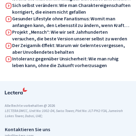
kann
Sich selbst verändern: Wie man Charaktereigenschaften
korrigiert, die einem nicht gefallen
Gesunder Lifestyle ohne Fanatismus: Womit man
anfangen kann, den Lebensstil zu ändern, wenn Kraft
und Motivation fehlen
Projekt „Mensch“: Wie wir seit Jahrhunderten
versuchen, die beste Version unserer selbst zu werden
Der Zeigarnik-Effekt: Warum wir Gelerntes vergessen,
aber Unvollendetes behalten
Intoleranz gegenüber Unsicherheit: Wie man ruhig
leben kann, ohne die Zukunft vorherzusagen
Alle Rechte vorbehalten @ 2026
LECTERA DMCC, Unit No: 1002-D4, Swiss Tower, Plot No: JLT-PH2-Y3A, Jumeirah
Lakes Tower, Dubai, UAE;
Kontaktieren Sie uns
info@lectera.com