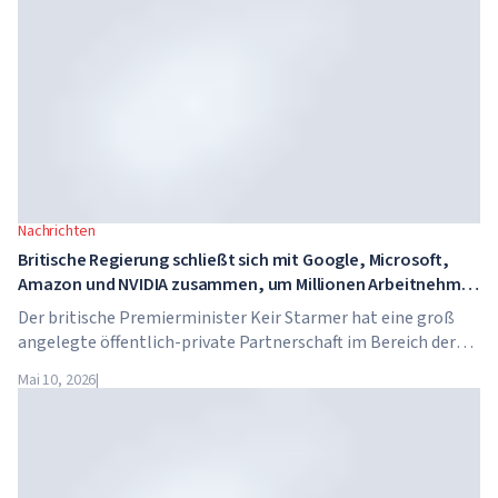
Dollar pro Jahr.
Nachrichten
Britische Regierung schließt sich mit Google, Microsoft,
Amazon und NVIDIA zusammen, um Millionen Arbeitnehmer
in KI-Kompetenzen zu schulen
Der britische Premierminister Keir Starmer hat eine groß
angelegte öffentlich-private Partnerschaft im Bereich der
künstlichen Intelligenz angekündigt. Google, Microsoft,
Mai 10, 2026
|
Amazon und NVIDIA starten gemeinsam mit der Regierung
ein Programm zur Vermittlung von KI-Kompetenzen für 7,5
Millionen britische Arbeitnehmer.