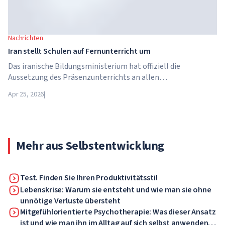
Nachrichten
Iran stellt Schulen auf Fernunterricht um
Das iranische Bildungsministerium hat offiziell die
Aussetzung des Präsenzunterrichts an allen
Bildungseinrichtungen des Landes bekannt gegeben. Ab dem
Apr 25, 2026
|
21. April wechseln Schulen, Hochschulen und Universitäten
für unbestimmte Zeit – bis auf weiteres – in den
Fernunterricht.
Mehr aus Selbstentwicklung
Test. Finden Sie Ihren Produktivitätsstil
Lebenskrise: Warum sie entsteht und wie man sie ohne
unnötige Verluste übersteht
Mitgefühlorientierte Psychotherapie: Was dieser Ansatz
ist und wie man ihn im Alltag auf sich selbst anwenden