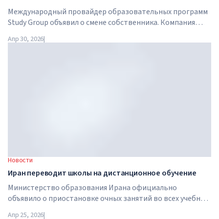
Международный провайдер образовательных программ
Study Group объявил о смене собственника. Компания
приобретена Arete Education — инвестиционной
Апр 30, 2026
|
структурой в сфере высшего образования, созданной
Global University Systems (GUS) и американской частной
инвестиционной компанией Brightstar Capital Partners .
Новости
Иран переводит школы на дистанционное обучение
Министерство образования Ирана официально
объявило о приостановке очных занятий во всех учебных
заведениях страны. С 21 апреля школы, колледжи и
Апр 25, 2026
|