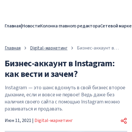
Главная
|
Новости
Колонка главного редактора
Сетевой марке
Главная
Digital-маркетинг
Бизнес-аккаунт в
Instagram: как вести и
Бизнес-аккаунт в Instagram:
зачем?
как вести и зачем?
Instagram — это шанс вдохнуть в свой бизнес второе
дыхание, если и вовсе не первое! Ведь даже без
наличия своего сайта с помощью Instagram можно
развиваться и продавать.
Июн 11, 2021
|
Digital-маркетинг