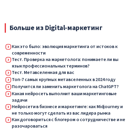
университеты переходят на дистанционный формат на
неопределенный срок — до особого распоряжения
властей.
Больше из Digital-маркетинг
Как это было: эволюция маркетинга от истоков к
современности
Тест. Проверка на маркетолога: понимаете ли вы
язык профессиональных терминов?
Тест. Метавселенная для вас
Топ-7 самых крупных метавселенных в 2024 году
Получится ли заменить маркетолога на ChatGPT?
Какая нейросеть выполнит ваши маркетинговые
задачи
Нейросети в бизнесе и маркетинге: как Midjourney и
не только могут сделать из вас лидера рынка
Как договориться с блогером о сотрудничестве и не
разочароваться