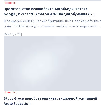
Новости
Правительство Великобритании объединяется с
Google, Microsoft, Amazon и NVIDIA для обучения AI-
навыкам миллионов работников
Премьер-министр Великобритании Кир Стармер объявил
о масштабном государственно-частном партнерстве в
сфере искусственного интеллекта. Google, Microsoft,
Май 10, 2026
|
Amazon и NVIDIA совместно с правительством запускают
программу обучения AI-навыкам для 7,5 миллионов
британских работников.
Новости
Study Group приобретена инвестиционной компанией
Arete Education