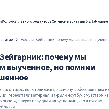
и
Колонка главного редактора
Сетевой маркетинг
Digital-марке
азвитие
Эффект Зейгарник: почему мы забываем выученно
незавершенное
Зейгарник: почему мы
м выученное, но помним
шенное
бывало такое: вы готовились к экзамену, собеседованию и
ии, перечитали материал, закрыли ноутбук с чувством «в
о знаю!», а через пару дней вдруг поняли, что в голове
обрывки.