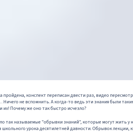
а пройдена, конспект переписан двести раз, видео пересмот
 Ничего не вспомнить. А когда-то ведь эти знания были таки
и их! Почему же оно так быстро исчезло?
ело так называемые "обрывки знаний", которые могут жить у н
з школьного урока десятилетней давности. Обрывок лекции, 