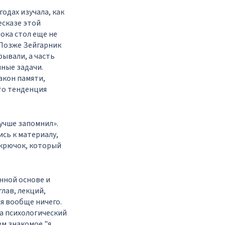
одах изучала, как
есказе этой
ока стол еще не
 Позже Зейгарник
рывали, а часть
нные задачи.
акон памяти,
то тенденция
лучше запомнил».
ись к материалу,
 крючок, который
янной основе и
лав, лекций,
ся вообще ничего.
а психологический
ем знакомое "я