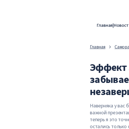
Главная
|
Новост
Главная
Самор
Эффект 
забывае
незавер
Наверняка у вас 
важной презентац
теперь я это точн
остались только 