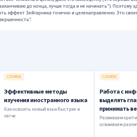
заканчиваю до конца, лучше тогда и не начинать"). Поэтому з
ть эффект Зейгарника точечно и целенаправленно. Это свое
вершенность".
COURSE
COURSE
Эффективные методы
Работа с инф
изучения иностранного языка
выделять гла
принимать в
Как освоить новый язык быстрее и
легче
Развиваем крити
осваиваем разли
с информацией