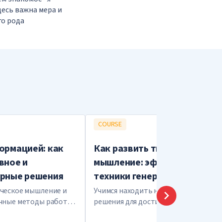
десь важна мера и
го рода
COURSE
ормацией: как
Как развить творческое
вное и
мышление: эффективные
ерные решения
техники генерации идей
ческое мышление и
Учимся находить нестандартные
чные методы работы
решения для достижения успеха в
любой сфере