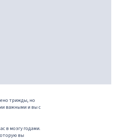
рено трижды, но
ми важными и вы с
ас в мозгу годами.
которую вы