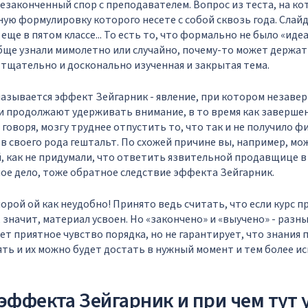
Незаконченный спор с преподавателем. Вопрос из теста, на к
ную формулировку которого несете с собой сквозь года. Слай
ще в пятом классе... То есть то, что формально не было «иде
ще узнали мимолетно или случайно, почему-то может держат
 тщательно и досконально изученная и закрытая тема.
называется эффект Зейгарник - явление, при котором незаве
и продолжают удерживать внимание, в то время как заверш
 говоря, мозгу труднее отпустить то, что так и не получило ф
в своего рода гештальт. По схожей причине вы, например, мо
, как не придумали, что ответить язвительной продавщице в 
е дело, тоже обратное следствие эффекта Зейгарник.
орой ой как неудобно! Принято ведь считать, что если курс п
 значит, материал усвоен. Но «закончено» и «выучено» - разн
т приятное чувство порядка, но не гарантирует, что знания 
ть и их можно будет достать в нужный момент и тем более и
эффекта Зейгарник и при чем тут 