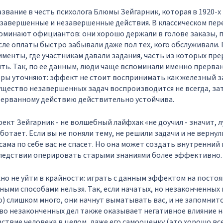
звание в честь психолога Блюмы Зейгарник, которая в 1920-х г
завершенные и незавершенные действия. В классическом пер
оминают официантов: они хорошо держали в голове заказы, п
осле оплаты быстро забывали даже пол тех, кого обслуживали.
менты, где участникам давали задания, часть из которых пре
ть. Так, по ее данным, люди чаще вспоминали именно прерва
ры уточняют: эффект не стоит воспринимать как железный з
щество незавершенных задач воспроизводится не всегда, за
рерванному действию действительно устойчива.
ект Зейгарник - не волшебный лайфхак «не доучил - значит, 
аботает. Если вы не поняли тему, не решили задачи и не вернул
ама по себе вас не спасет. Но она может создать внутренний
ледствии оперировать старыми знаниями более эффективно.
жно не уйти в крайности: играть с данным эффектом на посто
ыми способами нельзя. Так, если начатых, но незаконченных г
но) слишком много, они начнут выматывать вас, и не запомнит
о незаконченных дел также оказывает негативное влияние н
ствие человека в целом, даже его самооценку (это хорошо вс