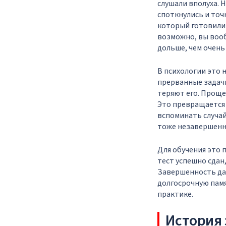
слушали вполуха. 
споткнулись и точ
который готовили е
возможно, вы вооб
дольше, чем очень
В психологии это 
прерванные задач
теряют его. Проще
Это превращается 
вспоминать случай
тоже незавершенно
Для обучения это п
тест успешно сдан,
Завершенность дае
долгосрочную памя
практике.
История 