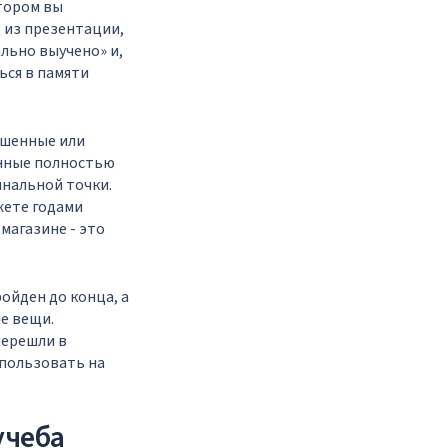
отором вы
д из презентации,
ально выучено» и,
ься в памяти
ршенные или
енные полностью
инальной точки.
жете годами
магазине - это
ройден до конца, а
ые вещи.
перешли в
спользовать на
учеба