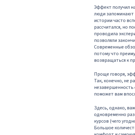
Эффект получил на
люди запоминают 
истории часто всп
рассчитался, но п
проводила экспери
позволяли закончи
Современные обзо
потому что преиму
возвращаться к п
Проще говоря, эфф
Так, конечно, не р
незавершенность с
поможет вам впос
Здесь, однако, ва
одновременно разн
курсов (чего угод
Большое количеств
комфорт и самочув