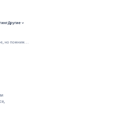
тинг
Другие
е, но помним
ли
се,