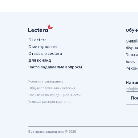
Обуч
О Lectera
Онлай
О методологии
Журна
Отзывы о Lectera
Глосс
Для команд
Блок
Часто задаваемые вопросы
Реком
Условия пользования
Напи
Общие положения и условия
info@l
Политика конфиденциальности
По
Условия распространения
Все права защищены @ 2026