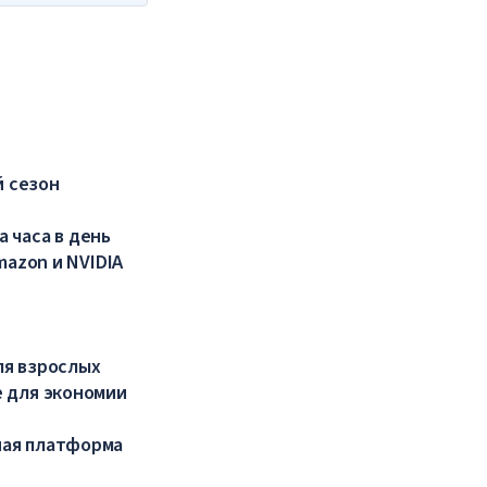
й сезон
а часа в день
mazon и NVIDIA
ля взрослых
 для экономии
ная платформа