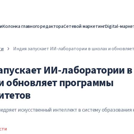
и
Колонка главного редактора
Сетевой маркетинг
Digital-марке
ти
Индия запускает ИИ-лаборатории в школах и обновляе
университетов
апускает ИИ-лаборатории в
и обновляет программы
итетов
едряет искусственный интеллект в систему образования 
сти