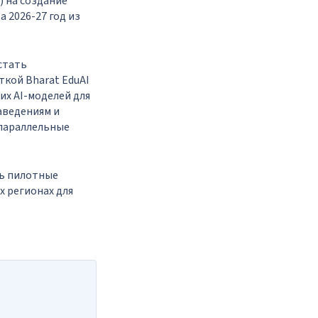
) на создание
а 2026-27 год из
стать
кой Bharat EduAI
их AI-моделей для
аведениям и
 параллельные
ть пилотные
х регионах для