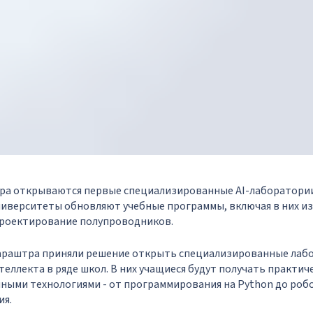
ра открываются первые специализированные AI-лаборатории
университеты обновляют учебные программы, включая в них и
проектирование полупроводников.
араштра приняли решение открыть специализированные лаб
теллекта в ряде школ. В них учащиеся будут получать практич
ными технологиями - от программирования на Python до роб
ия.