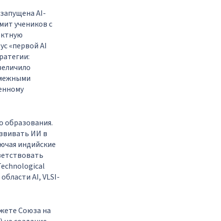
 запущена AI-
мит учеников с
ектную
ус «первой AI
ратегии:
увеличило
смежными
енному
о образования.
звивать ИИ в
лючая индийские
тветствовать
echnological
области AI, VLSI-
жете Союза на