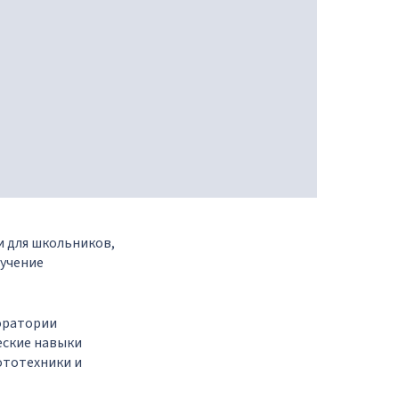
 для школьников,
зучение
оратории
еские навыки
ототехники и