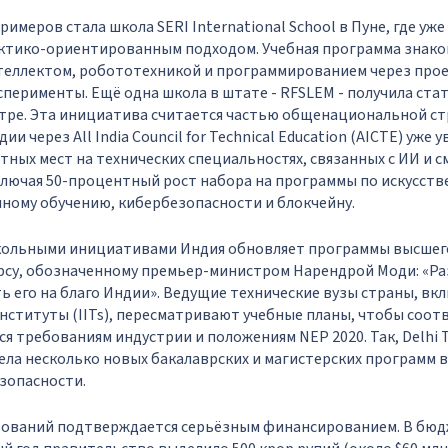
имеров стала школа SERI International School в Пуне, где уже
актико-ориентированным подходом. Учебная программа знако
теллектом, робототехникой и программированием через про
сперименты. Ещё одна школа в штате - RFSLEM - получила стат
тре. Эта инициатива считается частью общенациональной ст
и через All India Council for Technical Education (AICTE) уже 
ных мест на технических специальностях, связанных с ИИ и 
лючая 50-процентный рост набора на программы по искусств
ному обучению, кибербезопасности и блокчейну.
кольными инициативами Индия обновляет программы высшег
рсу, обозначенному премьер-министром Нарендрой Моди: «Ра
ь его на благо Индии». Ведущие технические вузы страны, вк
нституты (IITs), пересматривают учебные планы, чтобы соо
 требованиям индустрии и положениям NEP 2020. Так, Delhi T
вела несколько новых бакалаврских и магистерских программ в 
зопасности.
ований подтверждается серьёзным финансированием. В бюд