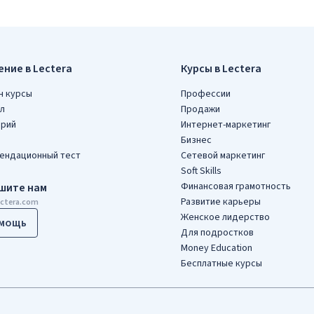
ение в Lectera
Курсы в Lectera
н курсы
Профессии
л
Продажи
арий
Интернет-маркетинг
Бизнес
ендационный тест
Сетевой маркетинг
Soft Skills
Финансовая грамотность
шите нам
Развитие карьеры
ectera.com
Женское лидерство
мощь
Для подростков
Money Education
Бесплатные курсы