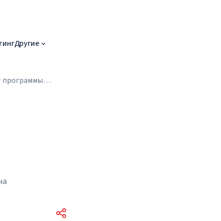
тинг
Другие
т программы
на