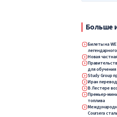
Больше 
Билеты на WE
легендарного
Новая частная
Правительств
для обучения
Study Group 
Иран перевод
В Лестере во
Премьер-мини
топлива
Международны
Coursera ста