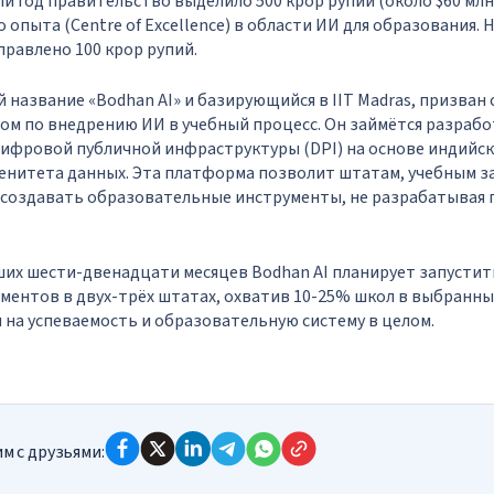
й год правительство выделило 500 крор рупий (около $60 млн
опыта (Centre of Excellence) в области ИИ для образования. Н
правлено 100 крор рупий.
 название «Bodhan AI» и базирующийся в IIT Madras, призван 
м по внедрению ИИ в учебный процесс. Он займётся разработ
цифровой публичной инфраструктуры (DPI) на основе индийск
енитета данных. Эта платформа позволит штатам, учебным з
 создавать образовательные инструменты, не разрабатывая
ших шести-двенадцати месяцев Bodhan AI планирует запусти
ментов в двух-трёх штатах, охватив 10-25% школ в выбранны
 на успеваемость и образовательную систему в целом.
м с друзьями: