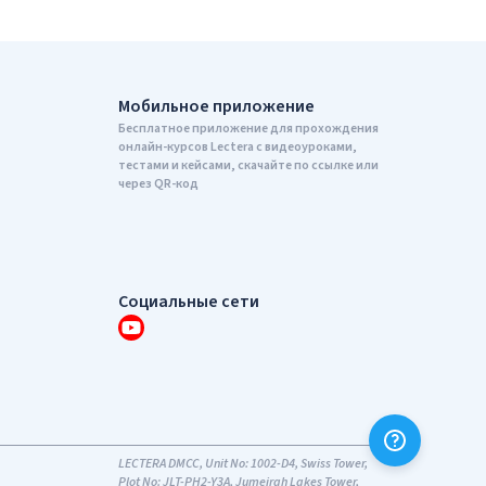
Мобильное приложение
Бесплатное приложение для прохождения
онлайн-курсов Lectera c видеоуроками,
тестами и кейсами, скачайте по ссылке или
через QR-код
Социальные сети
LECTERA DMCC, Unit No: 1002-D4, Swiss Tower,
Plot No: JLT-PH2-Y3A, Jumeirah Lakes Tower,