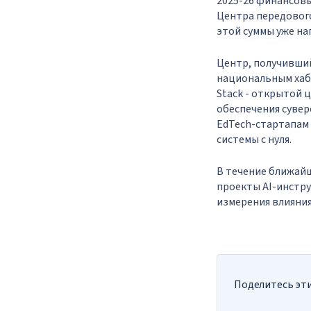
2025-26 финансовы
Центра передового 
этой суммы уже на
Центр, получивший
национальным хабо
Stack - открытой 
обеспечения сувер
EdTech-стартапам
системы с нуля.
В течение ближай
проекты AI-инстру
измерения влияния
Поделитесь эти