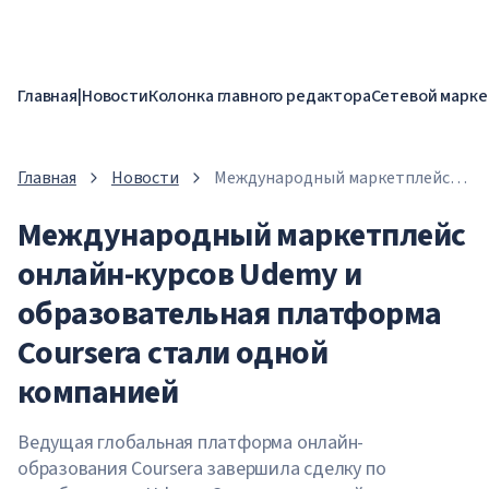
Главная
|
Новости
Колонка главного редактора
Сетевой марке
Главная
Новости
Международный маркетплейс
онлайн-курсов Udemy и
Международный маркетплейс
образовательная платформа
Coursera стали одной компанией
онлайн-курсов Udemy и
образовательная платформа
Coursera стали одной
компанией
Ведущая глобальная платформа онлайн-
образования Coursera завершила сделку по