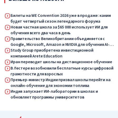
Билеты на WE Convention 2026 уже в продаже: каким
будет четвертый сезон легендарного форума
Новая частная школа за $65 000 использует ИИ для
обучения всего два часа в день
Правительство Великобритании объединяется с
Google, Microsoft, Amazon и NVIDIA для обучения AI-
навыкам миллионов работников
Study Group приобретена инвестиционной
компанией Arete Education
Иран переводит школы на дистанционное обучение
В Лестере возобновили бесплатные курсы цифровой
грамотности для взрослых
Премьер-министр Индии призвал школы перейти на
онлайн-обучение для экономии топлива
Индия запускает ИИ-лаборатории в школах и
обновляет программы университетов