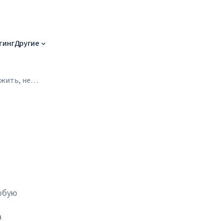
тинг
Другие
жить, не
любую
а