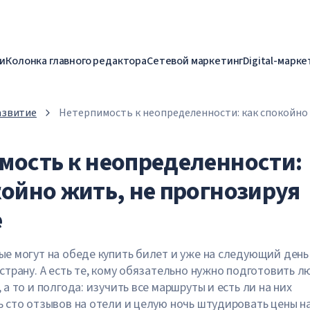
и
Колонка главного редактора
Сетевой маркетинг
Digital-марке
азвитие
Нетерпимость к неопределенности: как спокойно 
прогнозируя будущее
мость к неопределенности:
койно жить, не прогнозируя
е
ые могут на обеде купить билет и уже на следующий день
 страну. А есть те, кому обязательно нужно подготовить 
 а то и полгода: изучить все маршруты и есть ли на них
ь сто отзывов на отели и целую ночь штудировать цены н