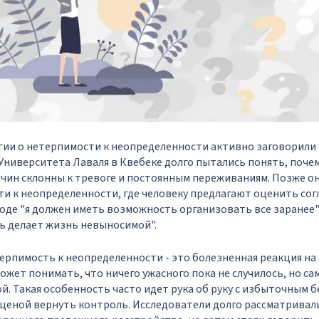
гии о нетерпимости к неопределенности активно заговорили в
Университета Лаваля в Квебеке долго пытались понять, поче
чин склонны к тревоге и постоянным переживаниям. Позже о
и к неопределенности, где человеку предлагают оценить согл
де "я должен иметь возможность организовать все заранее"
ь делает жизнь невыносимой".
ерпимость к неопределенности - это болезненная реакция на
может понимать, что ничего ужасного пока не случилось, но с
ой. Такая особенность часто идет рука об руку с избыточным 
еной вернуть контроль. Исследователи долго рассматривали