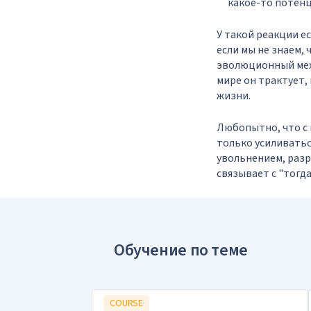
какое-то потенц
У такой реакции е
если мы не знаем,
эволюционный мех
мире он трактует,
жизни.
Любопытно, что с
только усиливатьс
увольнением, разр
связывает с "тогд
Обучение по теме
COURSE