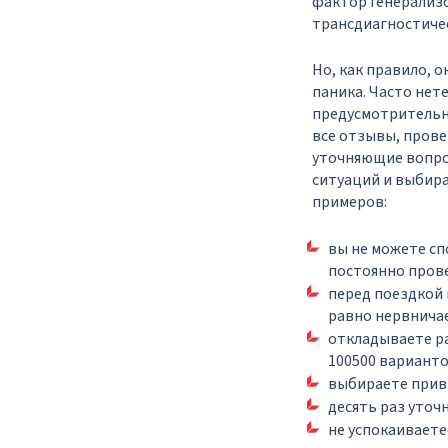
фактор генерализо
трансдиагностичес
Но, как правило, о
паника. Часто нет
предусмотрительно
все отзывы, прове
уточняющие вопро
ситуаций и выбира
примеров:
вы не можете сп
постоянно прове
перед поездкой 
равно нервнича
откладываете ра
100500 варианто
выбираете прив
десять раз уточн
не успокаиваете