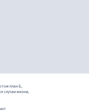
отом план Б,
се случаи жизни,
вают