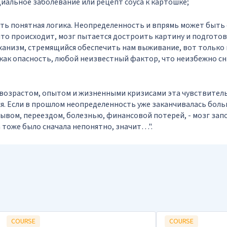
иальное заболевание или рецепт соуса к картошке;
сть понятная логика. Неопределенность и впрямь может быть с
 что происходит, мозг пытается достроить картину и подготов
анизм, стремящийся обеспечить нам выживание, вот только
 как опасность, любой неизвестный фактор, что неизбежно с
 возрастом, опытом и жизненными кризисами эта чувствител
я. Если в прошлом неопределенность уже заканчивалась боль
ывом, переездом, болезнью, финансовой потерей, - мозг зап
а тоже было сначала непонятно, значит…".
COURSE
COURSE