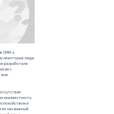
 1990-х.
му некоторые люди
ни разработали
асие с
 или
 отсутствие
ама неизвестность
беспокойством и
 ее как важный