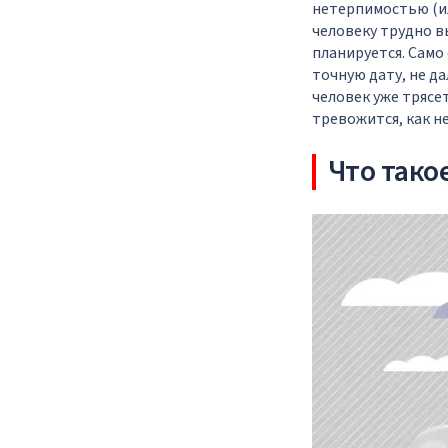
нетерпимостью (ил
человеку трудно 
планируется. Само
точную дату, не да
человек уже трясе
тревожится, как не
Что тако