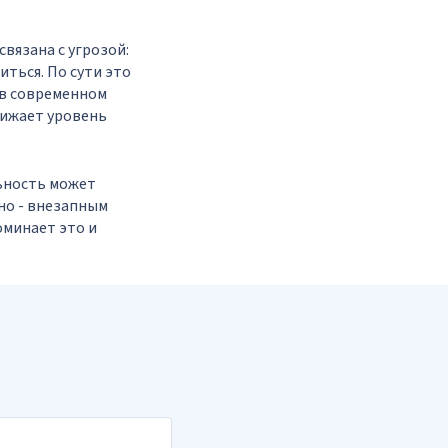
вязана с угрозой:
иться. По сути это
 в современном
нижает уровень
ьность может
но - внезапным
оминает это и