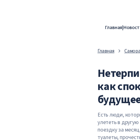
Главная
|
Новост
Главная
Самор
Нетерпи
как спо
будуще
Есть люди, котор
улететь в другую
поездку за месяц,
туалеты, прочест