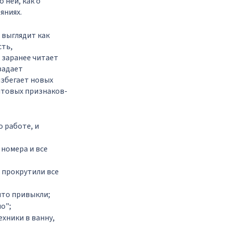
 ней, как о
яниях.
а выглядит как
сть,
 заранее читает
задает
збегает новых
бытовых признаков-
о работе, и
 номера и все
е прокрутили все
что привыкли;
о";
ехники в ванну,