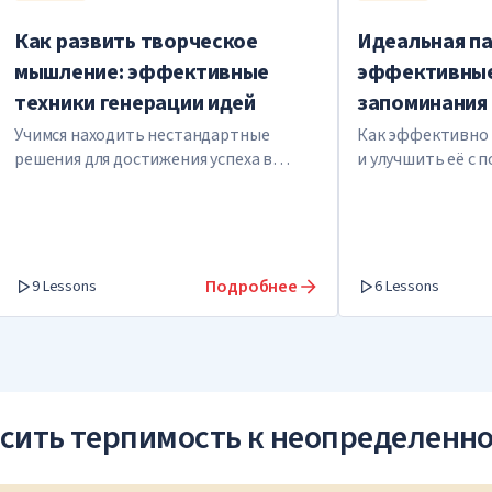
Как развить творческое
Идеальная па
мышление: эффективные
эффективные
техники генерации идей
запоминания
Учимся находить нестандартные
Как эффективно 
решения для достижения успеха в
и улучшить её с
любой сфере
приемов
Подробнее
9 Lessons
6 Lessons
сить терпимость к неопределенн