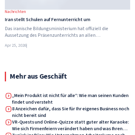
Nachrichten
Iran stellt Schulen auf Fernunterricht um
Das iranische Bildungsministerium hat offiziell die
Aussetzung des Präsenzunterrichts an allen
Bildungseinrichtungen des Landes bekannt gegeben. Ab dem
Apr 25, 2026
|
21. April wechseln Schulen, Hochschulen und Universitäten
für unbestimmte Zeit – bis auf weiteres – in den
Fernunterricht.
Mehr aus Geschäft
„Mein Produkt ist nicht für alle“: Wie man seinen Kunden
findet und versteht
8 Anzeichen dafür, dass Sie für Ihr eigenes Business noch
nicht bereit sind
VR-Quests und Online-Quizze statt guter alter Karaoke:
Wie sich Firmenfeiern verändert haben und was Ihren