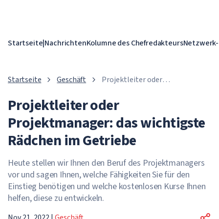
Startseite
|
Nachrichten
Kolumne des Chefredakteurs
Netzwerk-
Startseite
Geschäft
Projektleiter oder
Projektmanager: das wichtigste
Projektleiter oder
Rädchen im Getriebe
Projektmanager: das wichtigste
Rädchen im Getriebe
Heute stellen wir Ihnen den Beruf des Projektmanagers
vor und sagen Ihnen, welche Fähigkeiten Sie für den
Einstieg benötigen und welche kostenlosen Kurse Ihnen
helfen, diese zu entwickeln.
Nov 21, 2022
|
Geschäft