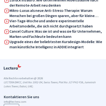
Mitarbeitern jetzt gefallen wird
Zurück ins Büro: Wie Unternehmen Arbeitsräume nach
der Remote-Arbeit neu denken
Mikro-Luxus als neue Anti-Stress-Therapie: Warum
Menschen bei großen Dingen sparen, aber für kleine
Dinge Geld ausgeben
Vier-Tage-Woche und andere experimentelle
Arbeitsmodelle, die sich nicht durchgesetzt haben
Cancel Culture: Was sie ist und was sie für Unternehmen,
Marken und Fachleute bedeuten kann
Upgrade eines der beliebtesten Kursdesign-Modelle: Wie
man künstliche Intelligenz in ADDIE integriert
Alle Rechte vorbehalten @ 2026
LECTERA DMCC, Unit No: 1002-D4, Swiss Tower, Plot No: JLT-PH2-Y3A, Jumeirah
Lakes Tower, Dubai, UAE;
Kontaktieren Sie uns
info@lectera.com