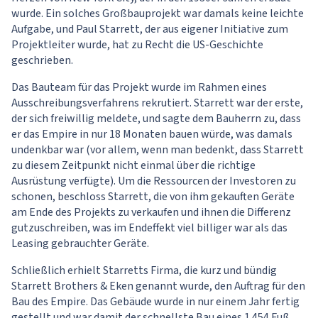
wurde. Ein solches Großbauprojekt war damals keine leichte
Aufgabe, und Paul Starrett, der aus eigener Initiative zum
Projektleiter wurde, hat zu Recht die US-Geschichte
geschrieben.
Das Bauteam für das Projekt wurde im Rahmen eines
Ausschreibungsverfahrens rekrutiert. Starrett war der erste,
der sich freiwillig meldete, und sagte dem Bauherrn zu, dass
er das Empire in nur 18 Monaten bauen würde, was damals
undenkbar war (vor allem, wenn man bedenkt, dass Starrett
zu diesem Zeitpunkt nicht einmal über die richtige
Ausrüstung verfügte). Um die Ressourcen der Investoren zu
schonen, beschloss Starrett, die von ihm gekauften Geräte
am Ende des Projekts zu verkaufen und ihnen die Differenz
gutzuschreiben, was im Endeffekt viel billiger war als das
Leasing gebrauchter Geräte.
Schließlich erhielt Starretts Firma, die kurz und bündig
Starrett Brothers & Eken genannt wurde, den Auftrag für den
Bau des Empire. Das Gebäude wurde in nur einem Jahr fertig
gestellt und war damit der schnellste Bau eines 1.454 Fuß