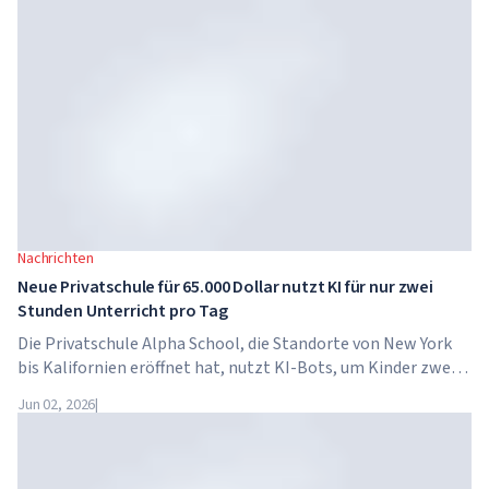
Dem Kunden anbieten, ihn für das unvollständige
Projekt zu entschädigen und die Differenz von
Ihrem Gehalt und dem Gehalt des Teams
abzuziehen.
Nachrichten
Neue Privatschule für 65.000 Dollar nutzt KI für nur zwei
Stunden Unterricht pro Tag
Die Privatschule Alpha School, die Standorte von New York
bis Kalifornien eröffnet hat, nutzt KI-Bots, um Kinder zwei
Stunden pro Tag in akademischen Fächern zu unterrichten.
Jun 02, 2026
|
Die Schule hat keine traditionellen Lehrer, keine
Hausaufgaben, und die Schulgebühren betragen bis zu 65.000
Dollar pro Jahr.