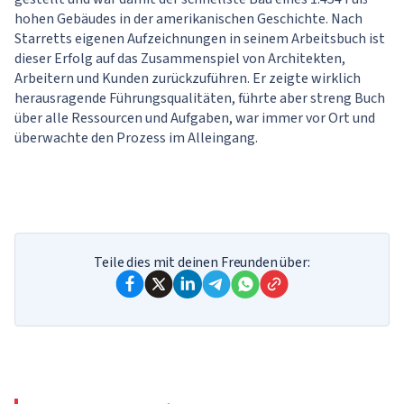
hohen Gebäudes in der amerikanischen Geschichte. Nach
Starretts eigenen Aufzeichnungen in seinem Arbeitsbuch ist
dieser Erfolg auf das Zusammenspiel von Architekten,
Arbeitern und Kunden zurückzuführen. Er zeigte wirklich
herausragende Führungsqualitäten, führte aber streng Buch
über alle Ressourcen und Aufgaben, war immer vor Ort und
überwachte den Prozess im Alleingang.
Ihr Ergebnis
Situationstest mit Cases: Wie bereit sind
Teile dies mit deinen Freunden über:
Sie, diesen Beruf zu erlernen?