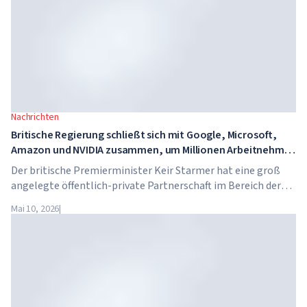
Nachrichten
Britische Regierung schließt sich mit Google, Microsoft,
Amazon und NVIDIA zusammen, um Millionen Arbeitnehmer
in KI-Kompetenzen zu schulen
Der britische Premierminister Keir Starmer hat eine groß
angelegte öffentlich-private Partnerschaft im Bereich der
künstlichen Intelligenz angekündigt. Google, Microsoft,
Mai 10, 2026
|
Amazon und NVIDIA starten gemeinsam mit der Regierung
ein Programm zur Vermittlung von KI-Kompetenzen für 7,5
Millionen britische Arbeitnehmer.