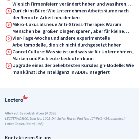
Wie sich Firmenfeiern verändert haben und was Ihren
Mitarbeitern jetzt gefallen wird
Zurück ins Büro: Wie Unternehmen Arbeitsräume nach
der Remote-Arbeit neu denken
Mikro-Luxus als neue Anti-Stress-Therapie: Warum
Menschen bei großen Dingen sparen, aber für kleine
Dinge Geld ausgeben
Vier-Tage-Woche und andere experimentelle
Arbeitsmodelle, die sich nicht durchgesetzt haben
Cancel Culture: Was sie ist und was sie für Unternehmen,
Marken und Fachleute bedeuten kann
Upgrade eines der beliebtesten Kursdesign-Modelle: Wie
man künstliche Intelligenz in ADDIE integriert
Alle Rechte vorbehalten @ 2026
LECTERA DMCC, Unit No: 1002-D4, Swiss Tower, Plot No: JLT-PH2-Y3A, Jumeirah
Lakes Tower, Dubai, UAE;
Kontaktieren Sie uns