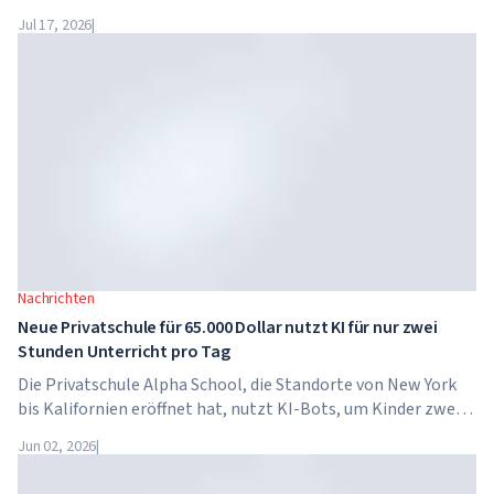
bereits zum vierten Mal nach Dubai zurück. Am 28. und 29.
Jul 17, 2026
|
November 2026 findet das Forum im...
Nachrichten
Neue Privatschule für 65.000 Dollar nutzt KI für nur zwei
Stunden Unterricht pro Tag
Die Privatschule Alpha School, die Standorte von New York
bis Kalifornien eröffnet hat, nutzt KI-Bots, um Kinder zwei
Stunden pro Tag in akademischen Fächern zu unterrichten.
Jun 02, 2026
|
Die Schule hat keine traditionellen Lehrer, keine
Hausaufgaben, und die Schulgebühren betragen bis zu 65.000