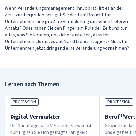
Wenn Veränderungsmanagement Ihr Job ist, ist es an der
Zeit, zu überprüfen, wie gut Sie das tun! Braucht Ihr
Unternehmen eine größere Veränderung und einen tieferen
Ansatz? Oder haben Sie den Finger am Puls der Zeit und tun
alles, was Sie können, um sicherzustellen, dass Ihr
Unternehmen als erstes auf Markttrends reagiert? Muss Ihr
Unternehmen jetzt dringend eine Veränderung vornehmen?
Ihr Ergebnis
Machen Sie unser Quiz und Sie werden
Lernen nach Themen
es herausfinden!
PROFESSION
PROFESSION
Digital-Vermarkter
Beruf "Ver
Die Nachfrage nach Vermarktern wächst
Gewinn für das
nur! Eignen Sie sich gefragte Fähigkeiten
und eigenes E