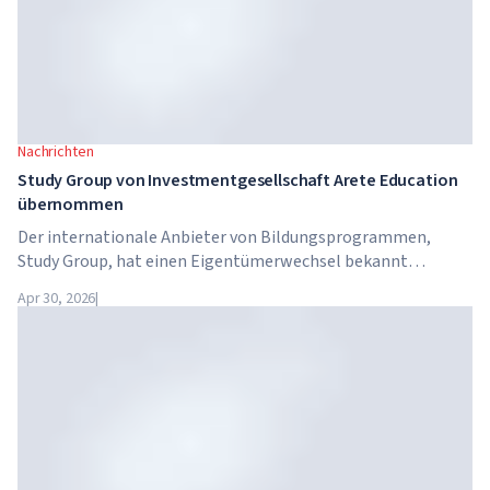
Nachrichten
Study Group von Investmentgesellschaft Arete Education
übernommen
Der internationale Anbieter von Bildungsprogrammen,
Study Group, hat einen Eigentümerwechsel bekannt
gegeben. Das Unternehmen wurde von Arete Education
Apr 30, 2026
|
übernommen – einer Investmentstruktur im
Hochschulsektor, die von Global University Systems (GUS)
und der US-amerikanischen Private-Equity-Gesellschaft
Brightstar Capital Partners gegründet wurde.