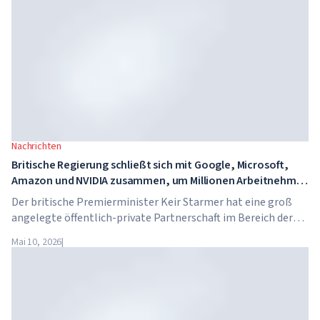
Dollar pro Jahr.
Nachrichten
Britische Regierung schließt sich mit Google, Microsoft,
Amazon und NVIDIA zusammen, um Millionen Arbeitnehmer
in KI-Kompetenzen zu schulen
Der britische Premierminister Keir Starmer hat eine groß
angelegte öffentlich-private Partnerschaft im Bereich der
künstlichen Intelligenz angekündigt. Google, Microsoft,
Mai 10, 2026
|
Amazon und NVIDIA starten gemeinsam mit der Regierung
ein Programm zur Vermittlung von KI-Kompetenzen für 7,5
Millionen britische Arbeitnehmer.