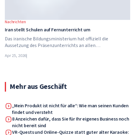
Nachrichten
Iran stellt Schulen auf Fernunterricht um
Das iranische Bildungsministerium hat offiziell die
Aussetzung des Präsenzunterrichts an allen
Bildungseinrichtungen des Landes bekannt gegeben. Ab dem
Apr 25, 2026
|
21. April wechseln Schulen, Hochschulen und Universitäten
für unbestimmte Zeit – bis auf weiteres – in den
Fernunterricht.
Mehr aus Geschäft
„Mein Produkt ist nicht für alle“: Wie man seinen Kunden
findet und versteht
8 Anzeichen dafür, dass Sie für Ihr eigenes Business noch
nicht bereit sind
VR-Quests und Online-Quizze statt guter alter Karaoke: